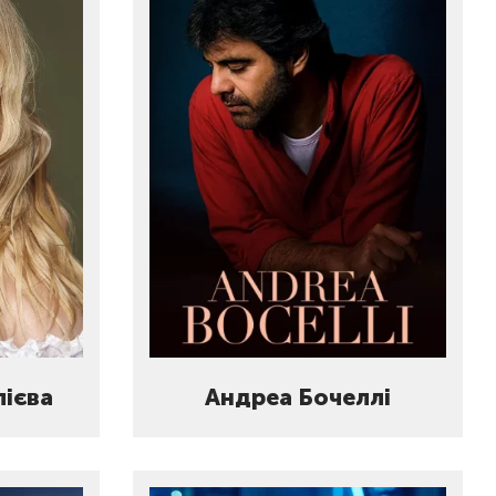
лієва
Андреа Бочеллі