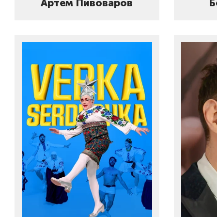
Артем Пивоваров
Б