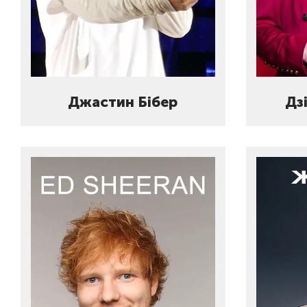
Джастин Бібер
Дз