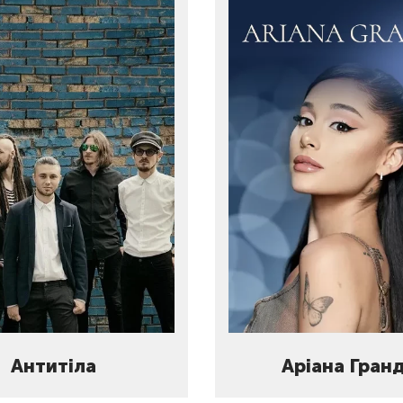
Антитіла
Аріана Гран