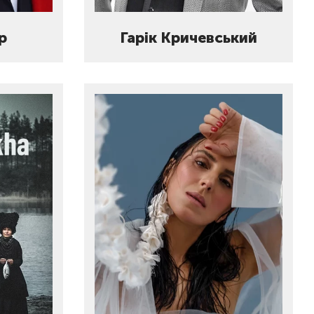
р
Гарік Кричевський