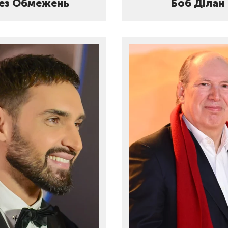
ез Обмежень
Боб Ділан