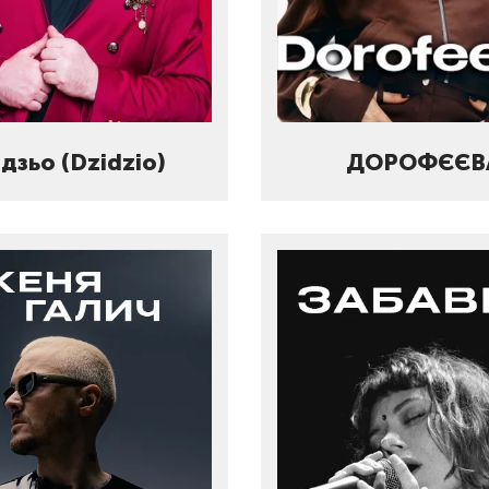
ідзьо (Dzidzio)
ДОРОФЄЄВ