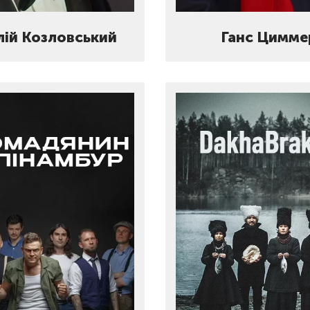
лій Козловський
Ганс Цимме