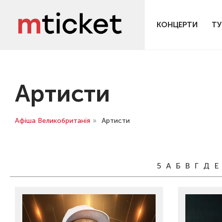
КОНЦЕРТИ
ТУ
Артисти
Афіша Великобританія
»
Артисти
5
А
Б
В
Г
Д
Е