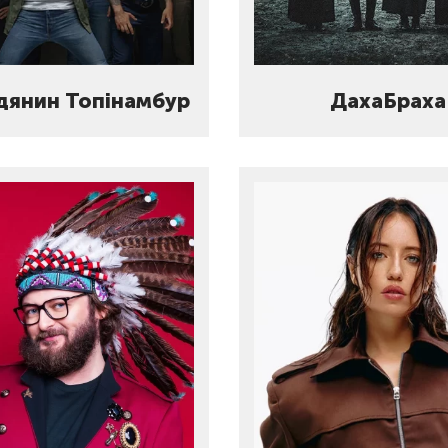
дянин Топінамбур
ДахаБраха