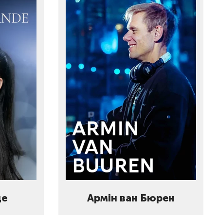
де
Армін ван Бюрен