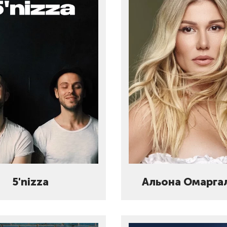
5'nizza
Альона Омарга