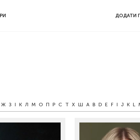
РИ
ДОДАТИ 
Ж
З
І
К
Л
М
О
П
Р
С
Т
Х
Ш
A
B
D
E
F
I
J
K
L