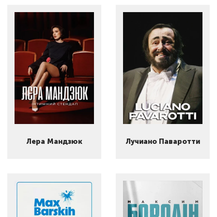
Лера Мандзюк
Лучиано Паваротти