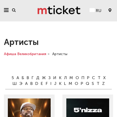
RU
Артисты
Афиша Великобритания
»
Артисты
5
А
Б
В
Г
Д
Ж
З
И
К
Л
М
О
П
Р
С
Т
Х
Ш
Э
A
B
D
E
F
I
J
K
L
M
O
P
Q
S
T
Z