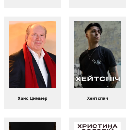
Ханс Циммер
Хейтспич