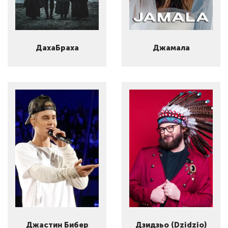
ДахаБраха
Джамала
Джастин Бибер
Дзидзьо (Dzidzio)