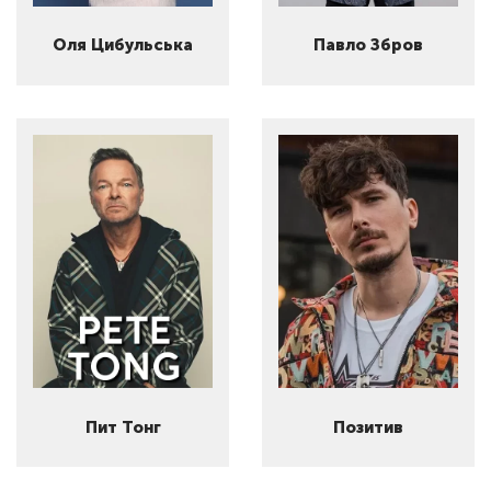
Оля Цибульська
Павло Збров
Пит Тонг
Позитив