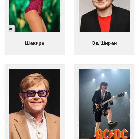
Шакира
Эд Ширан