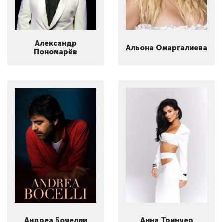
Александр
Альона Омаргалиева
Пономарёв
Андреа Бочелли
Анна Тринчер