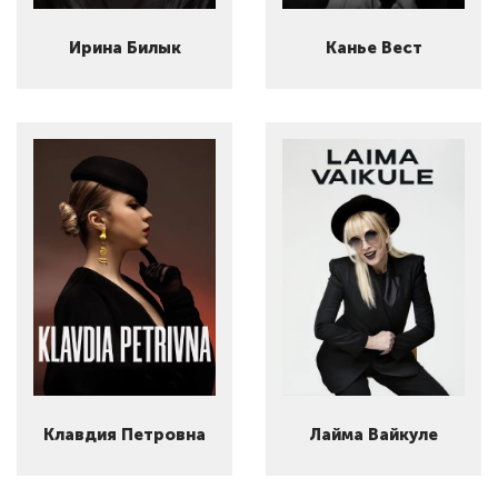
Ирина Билык
Канье Вест
Клавдия Петровна
Лайма Вайкуле