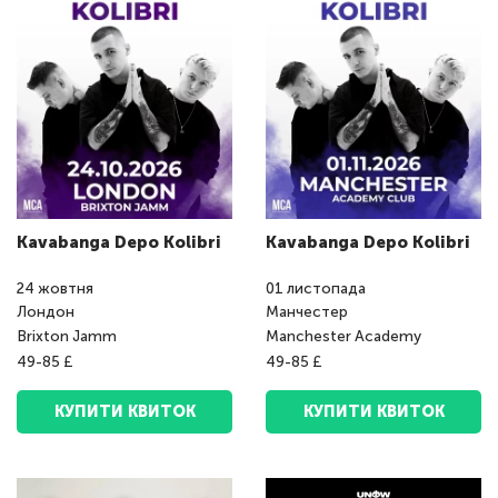
Kavabanga Depo Kolibri
Kavabanga Depo Kolibri
24
жовтня
01
листопада
Лондон
Манчестер
Brixton Jamm
Manchester Academy
49-85 £
49-85 £
КУПИТИ КВИТОК
КУПИТИ КВИТОК