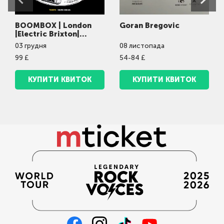
BOOMBOX | London
Goran Bregovic
|Electric Brixton|
03.12.2026 | 20:00
03
грудня
08
листопада
99 £
54-84 £
КУПИТИ КВИТОК
КУПИТИ КВИТОК