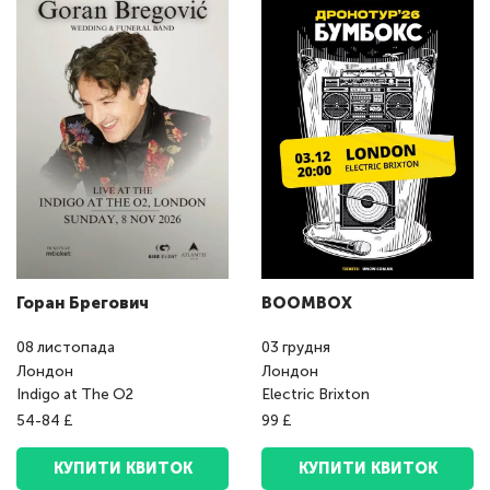
Горан Брегович
BOOMBOX
08
листопада
03
грудня
Лондон
Лондон
Indigo at The O2
Electric Brixton
54-84 £
99 £
КУПИТИ КВИТОК
КУПИТИ КВИТОК