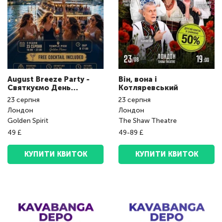
August Breeze Party -
Він, вона і
Святкуємо День
Котляревський
Незалежності України
23
серпня
23
серпня
разом!
Лондон
Лондон
Golden Spirit
The Shaw Theatre
49 £
49-89 £
КУПИТИ КВИТОК
КУПИТИ КВИТОК