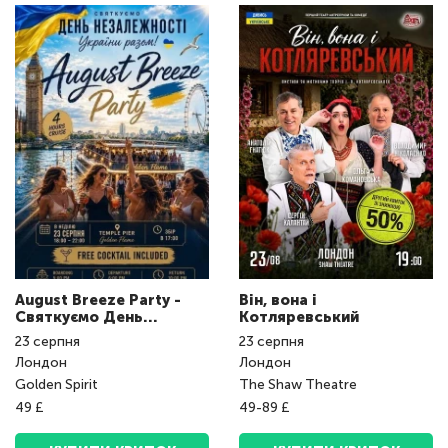
August Breeze Party -
Він, вона і
Святкуємо День
Котляревський
Незалежності України
23
серпня
23
серпня
разом!
Лондон
Лондон
Golden Spirit
The Shaw Theatre
49 £
49-89 £