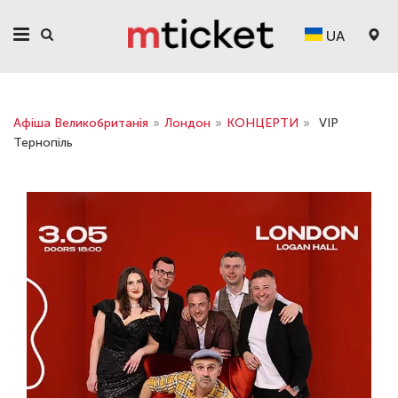
UA
Афіша Великобританія
»
Лондон
»
КОНЦЕРТИ
»
VIP
Тернопiль