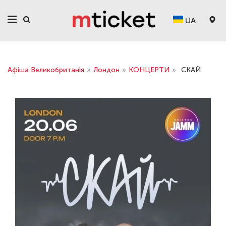
UA
Афіша Великобританія
»
Лондон
»
КОНЦЕРТИ
»
СКАЙ