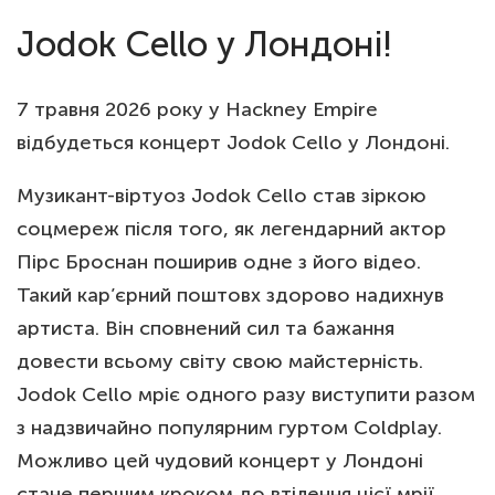
Jodok Cello у Лондоні!
7 травня 2026 року у Hackney Empire
відбудеться концерт Jodok Cello у Лондоні.
Музикант-віртуоз Jodok Cello став зіркою
соцмереж після того, як легендарний актор
Пірс Броснан поширив одне з його відео.
Такий кар’єрний поштовх здорово надихнув
артиста. Він сповнений сил та бажання
довести всьому світу свою майстерність.
Jodok Cello мріє одного разу виступити разом
з надзвичайно популярним гуртом Coldplay.
Можливо цей чудовий концерт у Лондоні
стане першим кроком до втілення цієї мрії.