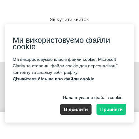
Як купити квиток
Ми використовуємо файли
cookie
Ми приймаємо:
Ми використовуємо власні файли cookie, Microsoft
Clarity та сторонні файли cookie для персоналізації
©2026 «KONTRAMARKA LTD» Всі права захищені
контенту та аналізу веб-трафіку.
Дізнайтеся більше про файли cookie
Налаштування файлів cookie
Відхилити
Прийняти
85 Great Portland Street, London, England, W1W 7LT, Company
number 14531621
63 - 210 GBP