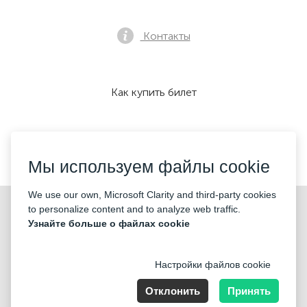
Контакты
Как купить билет
Мы принимаем:
Мы используем файлы cookie
We use our own, Microsoft Clarity and third-party cookies
©2026 «KONTRAMARKA LTD» Все права защищены
to personalize content and to analyze web traffic.
Узнайте больше о файлах cookie
Настройки файлов cookie
Отклонить
Принять
85 Great Portland Street, London, England, W1W 7LT, Company