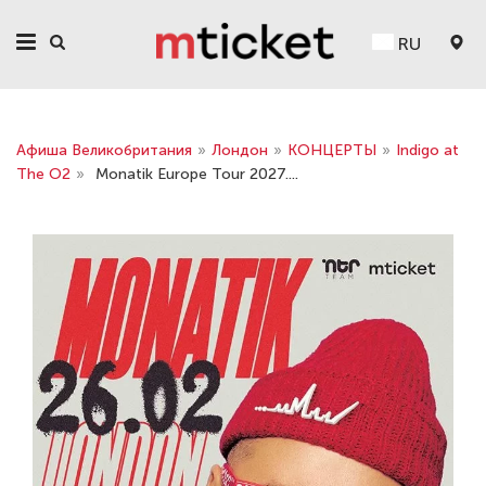
RU
Афиша Великобритания
»
Лондон
»
КОНЦЕРТЫ
»
Indigo at
The O2
»
Monatik Europe Tour 2027....