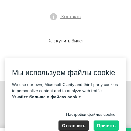
Контакты
Как купить билет
Мы принимаем:
Мы используем файлы cookie
We use our own, Microsoft Clarity and third-party cookies
©2026 «KONTRAMARKA LTD» Все права защищены
to personalize content and to analyze web traffic.
Узнайте больше о файлах cookie
Настройки файлов cookie
Отклонить
Принять
85 Great Portland Street, London, England, W1W 7LT, Company