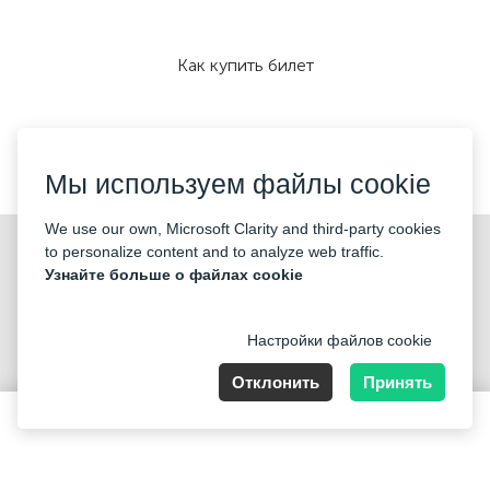
Как купить билет
Мы принимаем:
Мы используем файлы cookie
We use our own, Microsoft Clarity and third-party cookies
©2026 «KONTRAMARKA LTD» Все права защищены
to personalize content and to analyze web traffic.
Узнайте больше о файлах cookie
Настройки файлов cookie
Отклонить
Принять
85 Great Portland Street, London, England, W1W 7LT, Company
number 14531621
40 GBP