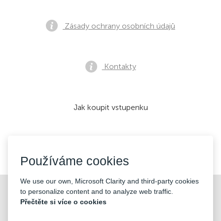
Zásady ochrany osobních údajů
Kontakty
Jak koupit vstupenku
Přijímáme:
Používáme cookies
We use our own, Microsoft Clarity and third-party cookies
©2026 «KONTRAMARKA LTD» Všechna práva vyhrazena
to personalize content and to analyze web traffic.
Přečtěte si více o cookies