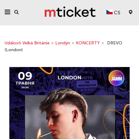
CS
Události Velká Británie
»
Londýn
»
KONCERTY
»
DREVO
(London)